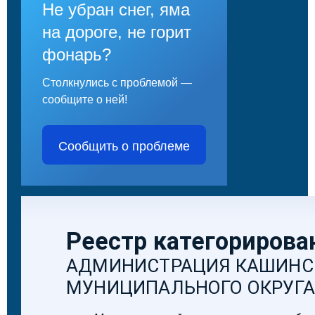
Не убран снег, яма
на дороге, не горит
фонарь?
Столкнулись с проблемой —
сообщите о ней!
Сообщить о проблеме