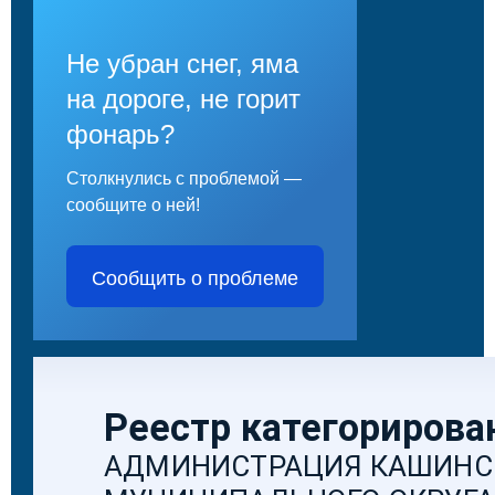
Не убран снег, яма
на дороге, не горит
фонарь?
Столкнулись с проблемой —
сообщите о ней!
Сообщить о проблеме