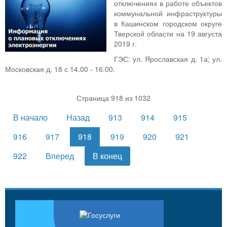
отключениях в работе объектов
коммунальной инфраструктуры
в Кашинском городском округе
Тверской области на 19 августа
2019 г.
ГЭС: ул. Ярославская д. 1а; ул.
Московская д. 18 с 14.00 - 16.00.
Страница 918 из 1032
В начало
Назад
913
914
915
916
917
918
919
920
921
922
Вперед
В конец