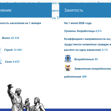
ной инфраструктуры Кашинского муниципального округа Тверской
еление
Занятость
ицкого сельского поселения Кашинского района (с изменениями)
-
шинского муниципального округа Тверской области от 26.06.2026
нность населения на 1 января
На 1 июля 2026 года
Уровень безработицы
0,5%
Всего
22 316
Коэффициент напряженности на
труда
(число незанятых граждан 
Город
13 444
расчете на одну вакансию)
0,1
%
Безработных
83
Село
8 872
Заявленная потребность
работниках
409