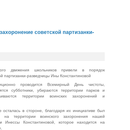
захоронение советской партизанки-
ского движения школьников привели в порядок
ой партизанки-разведчицы Ины Константиновой
иционно проводится Всемирный День чистоты,
ятся субботники, убираются территории парков и
раиваются территории воинских захоронений и
 осталась в стороне, благодаря их инициативе был
к на территории воинского захоронения нашей
ки Инессы Константиновой, которое находится на
.