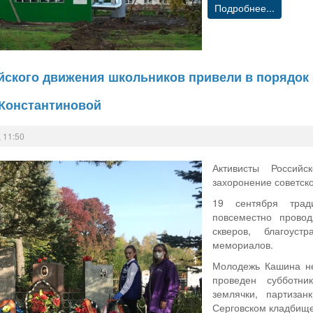
Подробнее...
ского движения школьников привели в порядок 
Константиновой
 11:50
Активисты Россий
захоронение советск
19 сентября трад
повсеместно провод
скверов, благоуст
мемориалов.
Молодежь Кашина не
проведен субботни
землячки, партизан
Серговском кладбище