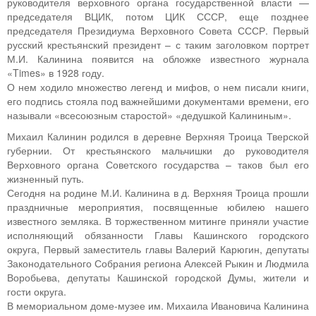
руководителя верховного органа государственной власти —
председателя ВЦИК, потом ЦИК СССР, еще позднее
председателя Президиума Верховного Совета СССР. Первый
русский крестьянский президент – с таким заголовком портрет
М.И. Калинина появится на обложке известного журнала
«Times» в 1928 году.
О нем ходило множество легенд и мифов, о нем писали книги,
его подпись стояла под важнейшими документами времени, его
называли «всесоюзным старостой» «дедушкой Калининым».
Михаил Калинин родился в деревне Верхняя Троица Тверской
губернии. От крестьянского мальчишки до руководителя
Верховного органа Советского государства – таков был его
жизненный путь.
Сегодня на родине М.И. Калинина в д. Верхняя Троица прошли
праздничные мероприятия, посвященные юбилею нашего
известного земляка. В торжественном митинге приняли участие
исполняющий обязанности Главы Кашинского городского
округа, Первый заместитель главы Валерий Карюгин, депутаты
Законодательного Собрания региона Алексей Рыкин и Людмила
Воробьева, депутаты Кашинской городской Думы, жители и
гости округа.
В мемориальном доме-музее им. Михаила Ивановича Калинина