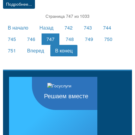
Подробнее...
Страница 747 из 1033
В начало
Назад
742
743
744
745
746
747
748
749
750
751
Вперед
В конец
Решаем вместе