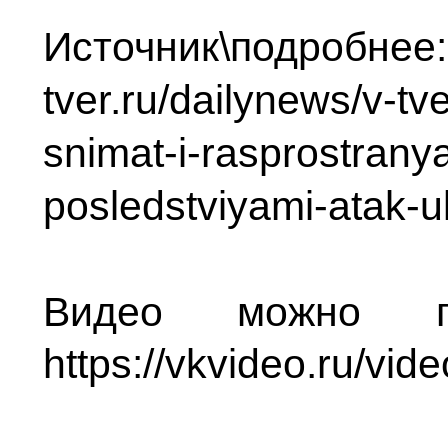
Источник\п
tver.ru/dailynews/v-t
snimat-i-rasprostranya
posledstviyami-atak-uk
Видео можно по
https://vkvideo.ru/v