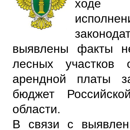
ходе п
испо
законод
выявлены факты н
лесных участков 
арендной платы з
бюджет Российско
области.
В связи с выявле