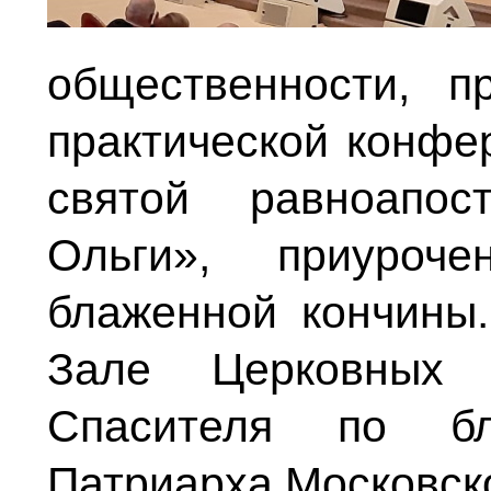
общественности, п
практической конфе
святой равноапос
Ольги», приуроч
блаженной кончины
Зале Церковных
Спасителя по бл
Патриарха Московско